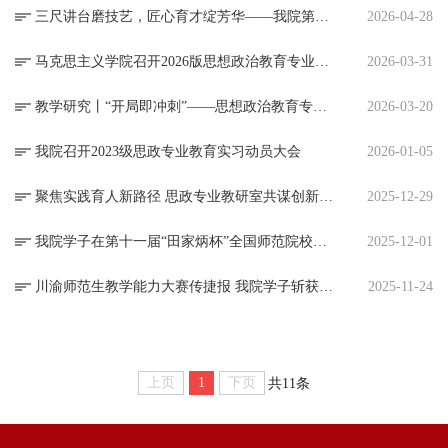
三尺讲台磨技艺，匠心育才绽芳华——我院第一届师范生技能大赛圆满落幕
2026-04-28
马克思主义学院召开2026版思想政治教育专业人才培养方案修订推进会
2026-03-31
教学研究丨“开局即冲刺”——思想政治教育专业教研室新学期教学规范与创新研讨会（3月）
2026-03-20
我院召开2023级思政专业教育实习动员大会
2026-01-05
聚焦实践育人新路径 思政专业教研室共谋创新发展
2025-12-29
我院学子在第十一届“田家炳杯”全国师范院校师范生教学技能竞赛中斩获一等奖
2025-12-01
川渝师范生教学能力大赛传捷报 我院学子斩获佳绩彰显育人成效
2025-11-24
上页
1
下页
共11条